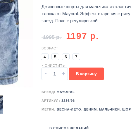
Джинсовые шорты для мальчика из эластич
хлопка от Mayoral. Эффект старения с рису
звезд. Пояс с регулировкой.
1197
р.
1995
р.
ВОЗРАСТ
4
5
6
7
× ОЧИСТИТЬ
-
+
В корзину
БРЕНД:
MAYORAL
АРТИКУЛ:
3236/96
МЕТКИ:
ВЕСНА-ЛЕТО
,
ДЕНИМ
,
МАЛЬЧИКИ
,
ШОР
В СПИСОК ЖЕЛАНИЙ