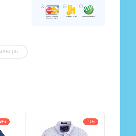
ЫВЫ (0)
25%
-40%