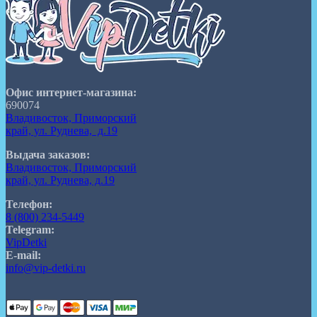
Офис интернет-магазина:
690074
Владивосток, Приморский
край, ул. Руднева, д.19
Выдача заказов:
Владивосток, Приморский
край, ул. Руднева, д.19
Телефон:
8 (800) 234-5449
Telegram:
VipDetki
E-mail:
info@vip-detki.ru