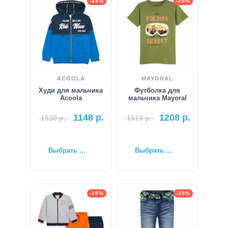
-25%
-20%
ACOOLA
MAYORAL
Худи для мальчика
Футболка для
Acoola
мальчика Mayoral
1148
р.
1208
р.
1530
р.
1510
р.
Выбрать ...
Выбрать ...
-20%
-20%