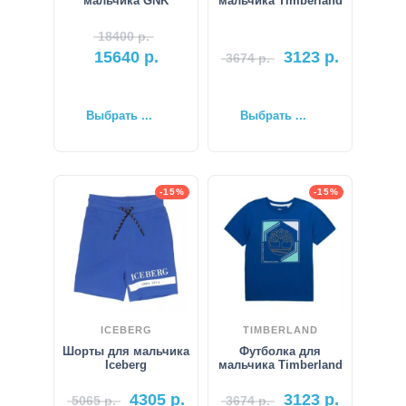
мальчика GNK
мальчика Timberland
18400
р.
15640
р.
3123
р.
3674
р.
Выбрать ...
Выбрать ...
-15%
-15%
ICEBERG
TIMBERLAND
Шорты для мальчика
Футболка для
Iceberg
мальчика Timberland
4305
р.
3123
р.
5065
р.
3674
р.