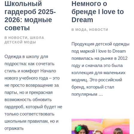
Школьный
Немного о
гардероб 2025-
бренде I love to
2026: модные
Dream
советы
В
МОДА
НОВОСТИ
В
НОВОСТИ
ШКОЛА
ДЕТСКОЙ МОДЫ
Продукция детской одежды
под маркой I love to Dream
Одежда в школу для
появилась на рынке в 2012
подростка: как сочетать
году и сначала это была
стиль и комфорт Начало
коллекция для маленьких
нового учебного года – это
модниц. Это российский
не просто возвращение за
бренд, который стал
парты, но и прекрасная
популярным …
возможность обновить
гардероб, который будет не
только соответствовать
школьным правилам, но и
отражать