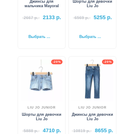
Джинсы для
Шорты для девочки
мальчика Mayoral
Liu Jo
2133
р.
5255
р.
2667
р.
6569
р.
Выбрать ...
Выбрать ...
-20%
-20%
LIU JO JUNIOR
LIU JO JUNIOR
Шорты для девочки
Джинсы для девочки
Liu Jo
Liu Jo
4710
р.
8655
р.
5888
р.
10819
р.