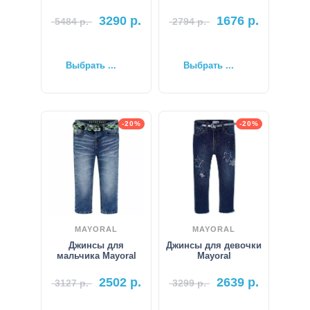
3290
р.
1676
р.
5484
р.
2794
р.
Выбрать ...
Выбрать ...
-20%
-20%
MAYORAL
MAYORAL
Джинсы для
Джинсы для девочки
мальчика Mayoral
Mayoral
2502
р.
2639
р.
3127
р.
3299
р.