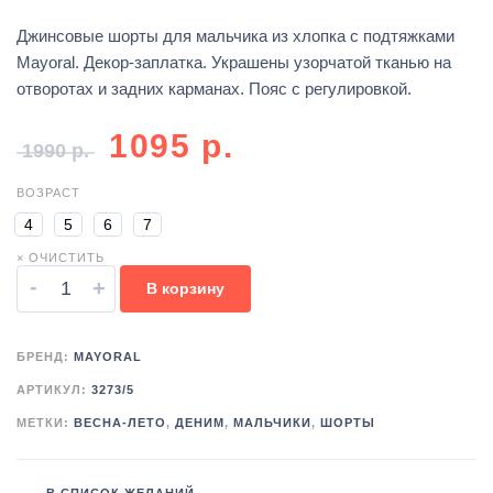
Джинсовые шорты для мальчика из хлопка с подтяжками
Mayoral. Декор-заплатка. Украшены узорчатой тканью на
отворотах и задних карманах. Пояс с регулировкой.
1095
р.
1990
р.
ВОЗРАСТ
4
5
6
7
× ОЧИСТИТЬ
-
+
В корзину
БРЕНД:
MAYORAL
АРТИКУЛ:
3273/5
МЕТКИ:
ВЕСНА-ЛЕТО
,
ДЕНИМ
,
МАЛЬЧИКИ
,
ШОРТЫ