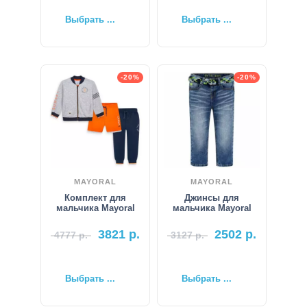
Выбрать ...
Выбрать ...
-20%
-20%
MAYORAL
MAYORAL
Комплект для
Джинсы для
мальчика Mayoral
мальчика Mayoral
3821
р.
2502
р.
4777
р.
3127
р.
Выбрать ...
Выбрать ...