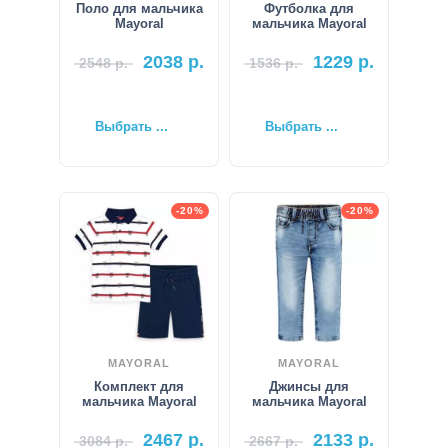
Поло для мальчика
Футболка для
Mayoral
мальчика Mayoral
2038
р.
1229
р.
2548
р.
1536
р.
Выбрать ...
Выбрать ...
-20%
-20%
MAYORAL
MAYORAL
Комплект для
Джинсы для
мальчика Mayoral
мальчика Mayoral
2467
р.
2133
р.
3084
р.
2667
р.