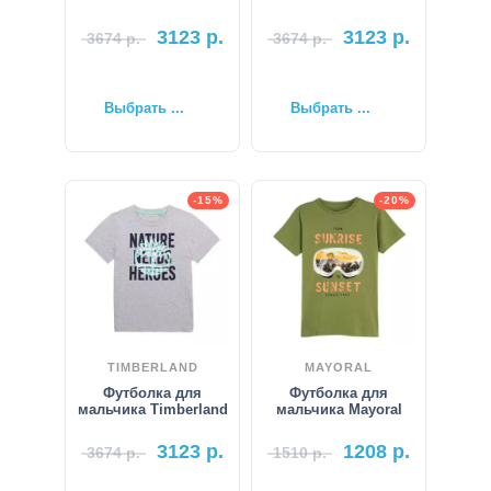
3123
р.
3123
р.
3674
р.
3674
р.
Выбрать ...
Выбрать ...
-15%
-20%
TIMBERLAND
MAYORAL
Футболка для
Футболка для
мальчика Timberland
мальчика Mayoral
3123
р.
1208
р.
3674
р.
1510
р.