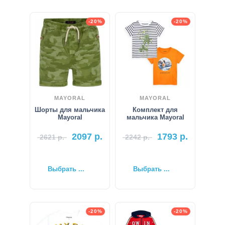
-20%
-20%
MAYORAL
MAYORAL
Шорты для мальчика
Комплект для
Mayoral
мальчика Mayoral
2097
р.
1793
р.
2621
р.
2242
р.
Выбрать ...
Выбрать ...
-20%
-20%