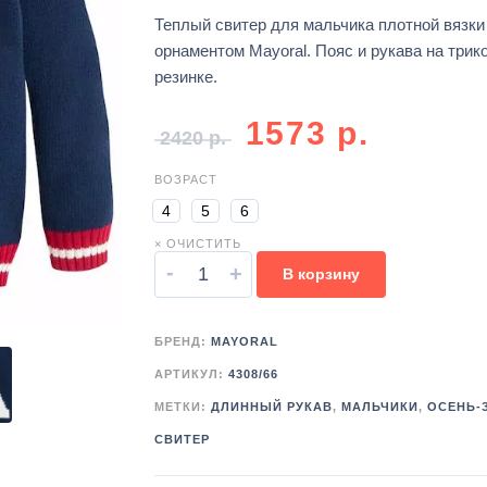
Теплый свитер для мальчика плотной вязки
орнаментом Mayoral. Пояс и рукава на трик
резинке.
1573
р.
2420
р.
ВОЗРАСТ
4
5
6
× ОЧИСТИТЬ
-
+
В корзину
БРЕНД:
MAYORAL
АРТИКУЛ:
4308/66
МЕТКИ:
ДЛИННЫЙ РУКАВ
,
МАЛЬЧИКИ
,
ОСЕНЬ-
СВИТЕР