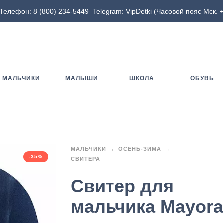
Телефон:
8 (800) 234-5449
Telegram:
VipDetki
(Часовой пояс Мск. +
МАЛЬЧИКИ
МАЛЫШИ
ШКОЛА
ОБУВЬ
МАЛЬЧИКИ
ОСЕНЬ-ЗИМА
-35%
СВИТЕРА
Свитер для
мальчика Mayora