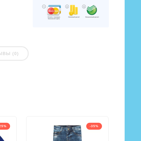
ЫВЫ (0)
25%
-35%