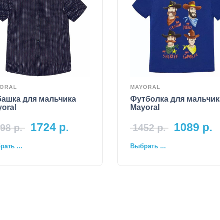
ORAL
MAYORAL
башка для мальчика
Футболка для мальчик
oral
Mayoral
1724
р.
1089
р.
98
р.
1452
р.
ать ...
Выбрать ...