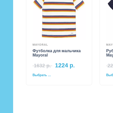
MAYORAL
MAY
Футболка для мальчика
Ру
Mayoral
May
1224
р.
1632
р.
22
Выбрать ...
Выбр