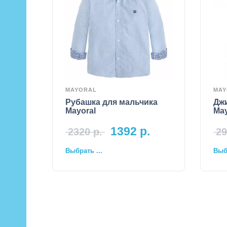
MAYORAL
MAY
Рубашка для мальчика
Дж
Mayoral
May
1392
р.
2320
р.
29
Выбрать ...
Выбр