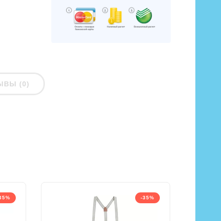
ЫВЫ (0)
35%
-35%