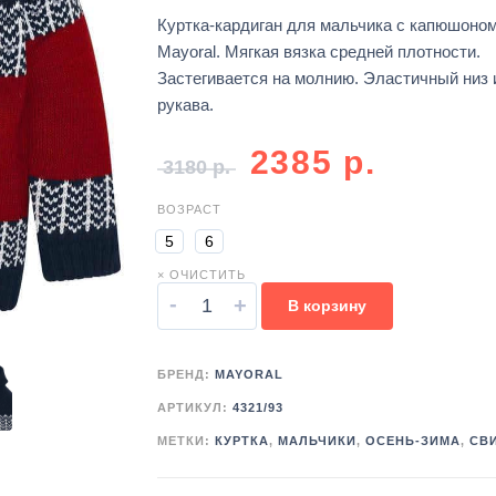
Куртка-кардиган для мальчика с капюшоном
Mayoral. Мягкая вязка средней плотности.
Застегивается на молнию. Эластичный низ 
рукава.
2385
р.
3180
р.
ВОЗРАСТ
5
6
× ОЧИСТИТЬ
-
+
В корзину
БРЕНД:
MAYORAL
АРТИКУЛ:
4321/93
МЕТКИ:
КУРТКА
,
МАЛЬЧИКИ
,
ОСЕНЬ-ЗИМА
,
СВ