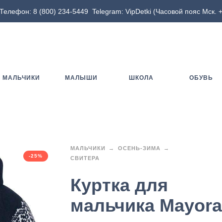
Телефон:
8 (800) 234-5449
Telegram:
VipDetki
(Часовой пояс Мск. +
МАЛЬЧИКИ
МАЛЫШИ
ШКОЛА
ОБУВЬ
МАЛЬЧИКИ
ОСЕНЬ-ЗИМА
-25%
СВИТЕРА
Куртка для
мальчика Mayora