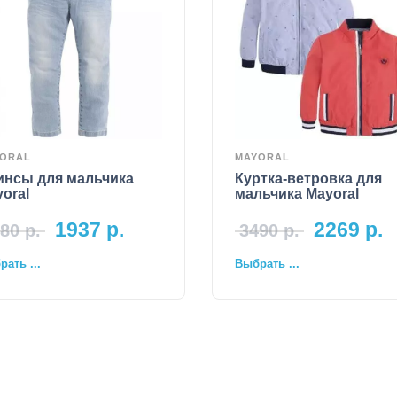
ORAL
MAYORAL
инсы для мальчика
Куртка-ветровка для
oral
мальчика Mayoral
1937
р.
2269
р.
80
р.
3490
р.
ать ...
Выбрать ...