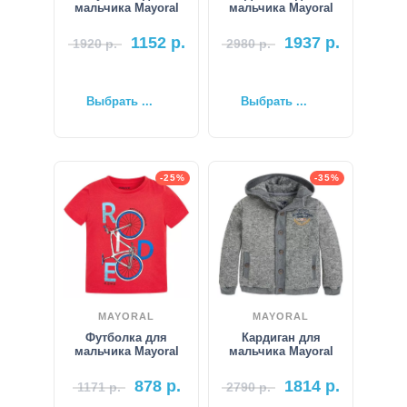
мальчика Mayoral
мальчика Mayoral
1152
р.
1937
р.
1920
р.
2980
р.
Выбрать ...
Выбрать ...
-25%
-35%
MAYORAL
MAYORAL
Футболка для
Кардиган для
мальчика Mayoral
мальчика Mayoral
878
р.
1814
р.
1171
р.
2790
р.