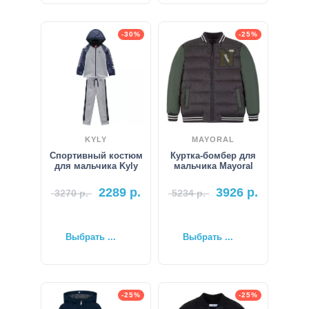
-30%
-25%
KYLY
MAYORAL
Спортивный костюм
Куртка-бомбер для
для мальчика Kyly
мальчика Mayoral
2289
р.
3926
р.
3270
р.
5234
р.
Выбрать ...
Выбрать ...
-25%
-25%