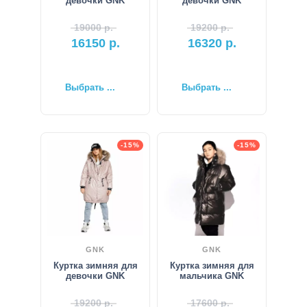
девочки GNK
девочки GNK
19000
р.
19200
р.
16150
р.
16320
р.
Выбрать ...
Выбрать ...
-15%
-15%
GNK
GNK
Куртка зимняя для
Куртка зимняя для
девочки GNK
мальчика GNK
19200
р.
17600
р.