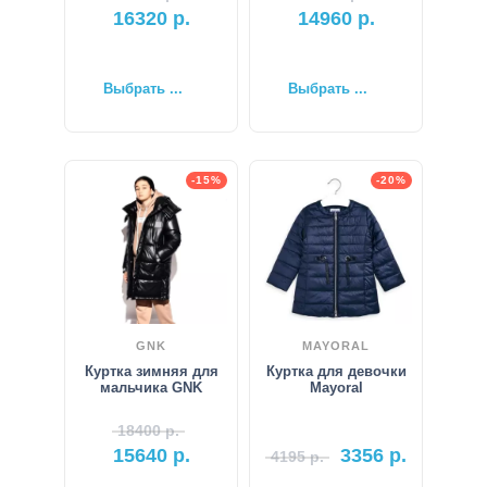
16320
р.
14960
р.
Выбрать ...
Выбрать ...
-15%
-20%
GNK
MAYORAL
Куртка зимняя для
Куртка для девочки
мальчика GNK
Mayoral
18400
р.
15640
р.
3356
р.
4195
р.