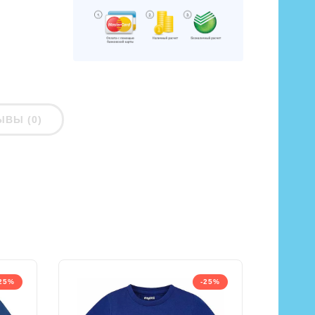
ЫВЫ (0)
25%
-25%