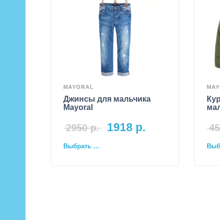
MAYORAL
MAY
Джинсы для мальчика
Кур
Mayoral
мал
1918
р.
2950
р.
45
Выбрать ...
Выбр