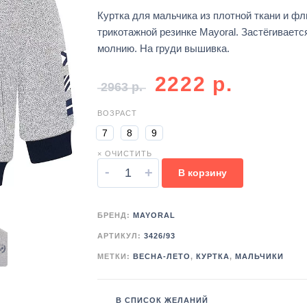
Куртка для мальчика из плотной ткани и фл
трикотажной резинке Mayoral. Застёгиваетс
молнию. На груди вышивка.
2222
р.
2963
р.
ВОЗРАСТ
7
8
9
× ОЧИСТИТЬ
-
+
В корзину
БРЕНД:
MAYORAL
АРТИКУЛ:
3426/93
МЕТКИ:
ВЕСНА-ЛЕТО
,
КУРТКА
,
МАЛЬЧИКИ
В СПИСОК ЖЕЛАНИЙ