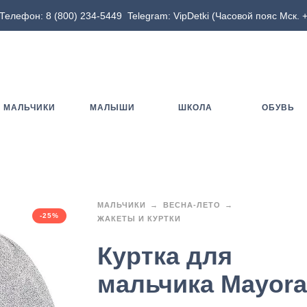
Телефон:
8 (800) 234-5449
Telegram:
VipDetki
(Часовой пояс Мск. +
МАЛЬЧИКИ
МАЛЫШИ
ШКОЛА
ОБУВЬ
МАЛЬЧИКИ
ВЕСНА-ЛЕТО
-25%
ЖАКЕТЫ И КУРТКИ
Куртка для
мальчика Mayora