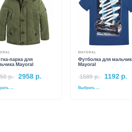
ORAL
MAYORAL
тка-парка для
Футболка для мальчик
ьчика Mayoral
Mayoral
2958
р.
1192
р.
50
р.
1589
р.
ать ...
Выбрать ...