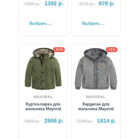
1392
р.
878
р.
2320
р.
1171
р.
Выбрать ...
Выбрать ...
-35%
-35%
MAYORAL
MAYORAL
Куртка-парка для
Кардиган для
мальчика Mayoral
мальчика Mayoral
2958
р.
1814
р.
4550
р.
2790
р.