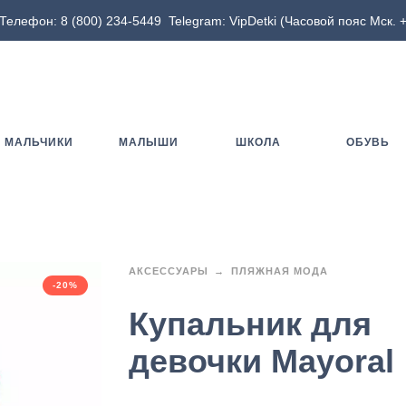
Телефон:
8 (800) 234-5449
Telegram:
VipDetki
(Часовой пояс Мск. +
МАЛЬЧИКИ
МАЛЫШИ
ШКОЛА
ОБУВЬ
АКСЕССУАРЫ
ПЛЯЖНАЯ МОДА
-20%
Купальник для
девочки Mayoral