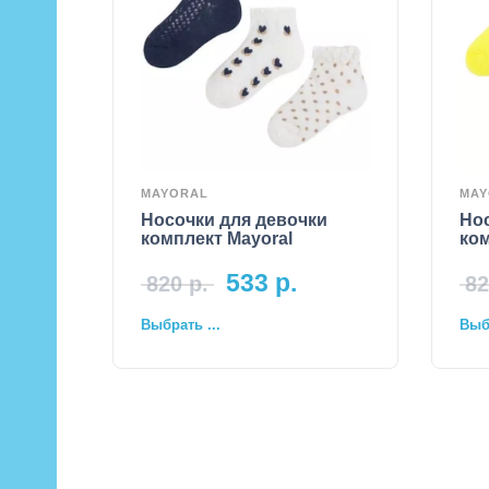
MAYORAL
MAY
Носочки для девочки
Но
комплект Mayoral
ком
533
р.
820
р.
82
Выбрать ...
Выбр