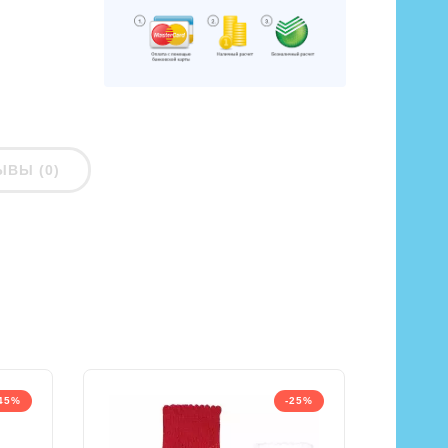
ЫВЫ (0)
45%
-25%