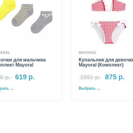
ORAL
MAYORAL
сочки для мальчика
Купальник для девочк
плект Mayoral
Mayoral (Комплект)
619
р.
875
р.
5
р.
1591
р.
ать ...
Выбрать ...