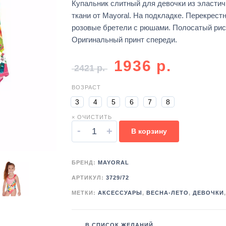
Купальник слитный для девочки из эластич
ткани от Mayoral. На подкладке. Перекрест
розовые бретели с рюшами. Полосатый рис
Оригинальный принт спереди.
1936
р.
2421
р.
ВОЗРАСТ
3
4
5
6
7
8
× ОЧИСТИТЬ
-
+
В корзину
БРЕНД:
MAYORAL
АРТИКУЛ:
3729/72
МЕТКИ:
АКСЕССУАРЫ
,
ВЕСНА-ЛЕТО
,
ДЕВОЧКИ
В СПИСОК ЖЕЛАНИЙ