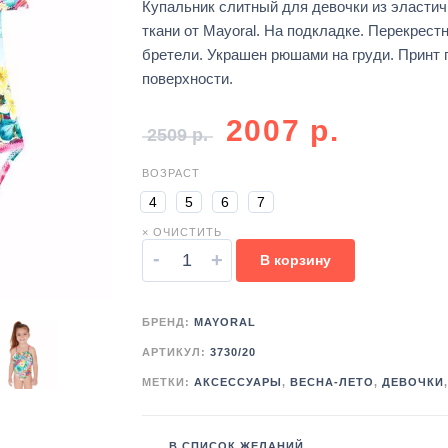
Купальник слитный для девочки из эластич
ткани от Mayoral. На подкладке. Перекрест
бретели. Украшен рюшами на груди. Принт 
поверхности.
2007
р.
2509
р.
ВОЗРАСТ
4
5
6
7
× ОЧИСТИТЬ
-
+
В корзину
БРЕНД:
MAYORAL
АРТИКУЛ:
3730/20
МЕТКИ:
АКСЕССУАРЫ
,
ВЕСНА-ЛЕТО
,
ДЕВОЧКИ
В СПИСОК ЖЕЛАНИЙ