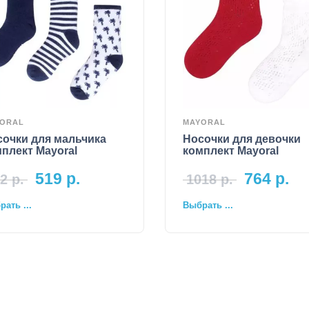
ORAL
MAYORAL
сочки для мальчика
Носочки для девочки
плект Mayoral
комплект Mayoral
519
р.
764
р.
2
р.
1018
р.
ать ...
Выбрать ...