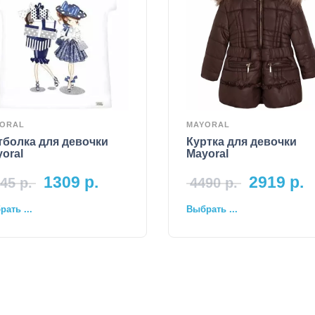
ORAL
MAYORAL
тболка для девочки
Куртка для девочки
oral
Mayoral
1309
р.
2919
р.
45
р.
4490
р.
ать ...
Выбрать ...