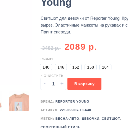
Young
Свитшот для девочки от Reporter Young. Кр
вырез. Эластичные манжеты на рукавах и с
Принт спереди.
2089
р.
3482
р.
РАЗМЕР
140
146
152
158
164
× ОЧИСТИТЬ
-
+
В корзину
БРЕНД:
REPORTER YOUNG
АРТИКУЛ:
221-0550G-13-640
МЕТКИ:
ВЕСНА-ЛЕТО
,
ДЕВОЧКИ
,
СВИТШОТ
,
СПОРТИВНЫЙ СТИЛЬ