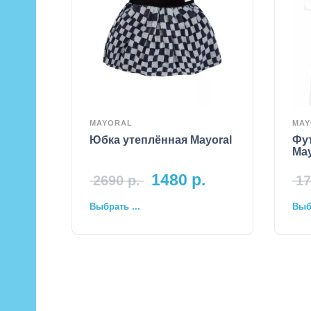
MAYORAL
MAY
Юбка утеплённая Mayoral
Фу
May
1480
р.
2690
р.
17
Выбрать ...
Выбр