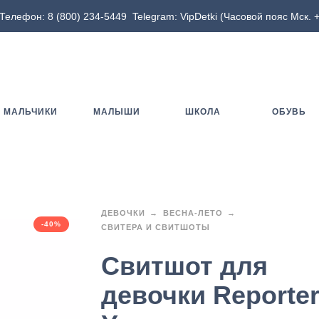
Телефон:
8 (800) 234-5449
Telegram:
VipDetki
(Часовой пояс Мск. +
МАЛЬЧИКИ
МАЛЫШИ
ШКОЛА
ОБУВЬ
ДЕВОЧКИ
ВЕСНА-ЛЕТО
-40%
СВИТЕРА И СВИТШОТЫ
Свитшот для
девочки Reporte