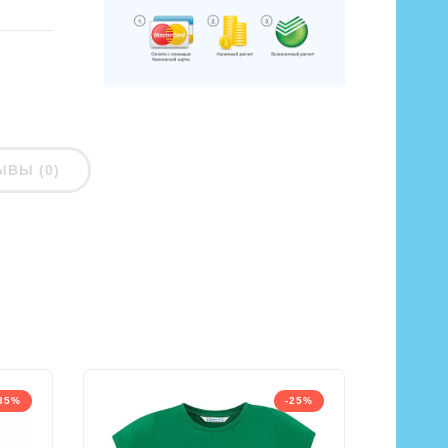
ЫВЫ (0)
35%
-25%