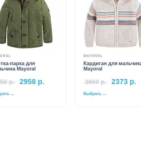
ORAL
MAYORAL
тка-парка для
Кардиган для мальчик
ьчика Mayoral
Mayoral
2958
р.
2373
р.
50
р.
3650
р.
ать ...
Выбрать ...