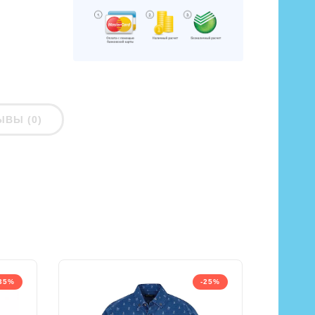
ЫВЫ (0)
35%
-25%