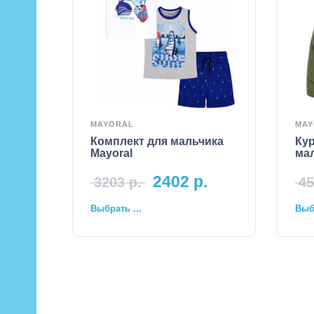
MAYORAL
MAY
Комплект для мальчика
Кур
Mayoral
мал
2402
р.
3203
р.
45
Выбрать ...
Выбр