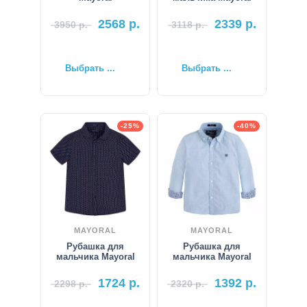
2568
р.
2339
р.
3950
р.
3118
р.
Выбрать ...
Выбрать ...
-25%
-40%
MAYORAL
MAYORAL
Рубашка для
Рубашка для
мальчика Mayoral
мальчика Mayoral
1724
р.
1392
р.
2298
р.
2320
р.