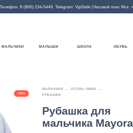
Телефон:
8 (800) 234-5449
Telegram:
VipDetki
(Часовой пояс Мск. +
МАЛЬЧИКИ
МАЛЫШИ
ШКОЛА
ОБУВЬ
МАЛЬЧИКИ
ОСЕНЬ-ЗИМА
-45%
РУБАШКИ
Рубашка для
мальчика Mayora