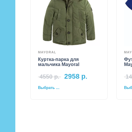
MAYORAL
MAY
Куртка-парка для
Фу
мальчика Mayoral
May
2958
р.
4550
р.
14
Выбрать ...
Выбр