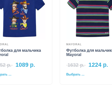
ORAL
MAYORAL
тболка для мальчика
Футболка для мальчик
oral
Mayoral
1089
р.
1224
р.
52
р.
1632
р.
ать ...
Выбрать ...