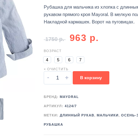
Рубашка для мальчика из хлопка с длинны
рукавом прямого кроя Mayoral. В мелкую по
Накладной кармашек. Ворот на пуговицах.
963
р.
1750
р.
ВОЗРАСТ
4
5
6
7
× ОЧИСТИТЬ
-
+
В корзину
БРЕНД:
MAYORAL
АРТИКУЛ:
4124/7
МЕТКИ:
ДЛИННЫЙ РУКАВ
,
МАЛЬЧИКИ
,
ОСЕНЬ-
РУБАШКА