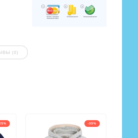
ЫВЫ (0)
25%
-35%