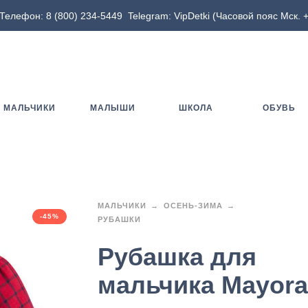
Телефон:
8 (800) 234-5449
Telegram:
VipDetki
(Часовой пояс Мск. +
МАЛЬЧИКИ
МАЛЫШИ
ШКОЛА
ОБУВЬ
МАЛЬЧИКИ
ОСЕНЬ-ЗИМА
-45%
РУБАШКИ
Рубашка для
мальчика Mayora