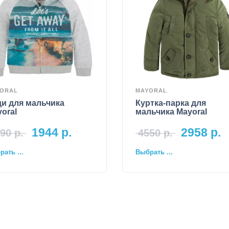
ORAL
MAYORAL
и для мальчика
Куртка-парка для
oral
мальчика Mayoral
1944
р.
2958
р.
90
р.
4550
р.
ать ...
Выбрать ...