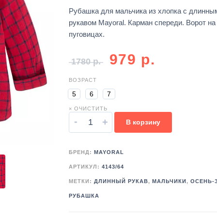
Рубашка для мальчика из хлопка с длинны
рукавом Mayoral. Карман спереди. Ворот на
пуговицах.
979
р.
1780
р.
ВОЗРАСТ
5
6
7
× ОЧИСТИТЬ
-
+
В корзину
БРЕНД:
MAYORAL
АРТИКУЛ:
4143/64
МЕТКИ:
ДЛИННЫЙ РУКАВ
,
МАЛЬЧИКИ
,
ОСЕНЬ-
РУБАШКА