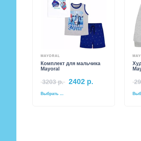
MAYORAL
MAY
Комплект для мальчика
Худ
Mayoral
May
2402
р.
3203
р.
29
Выбрать ...
Выбр