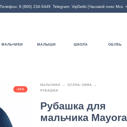
Телефон:
8 (800) 234-5449
Telegram:
VipDetki
(Часовой пояс Мск. +
МАЛЬЧИКИ
МАЛЫШИ
ШКОЛА
ОБУВЬ
МАЛЬЧИКИ
ОСЕНЬ-ЗИМА
-25%
РУБАШКИ
Рубашка для
мальчика Mayora