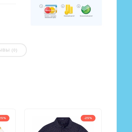
ЫВЫ (0)
25%
-25%