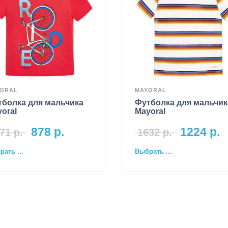
ORAL
MAYORAL
тболка для мальчика
Футболка для мальчик
oral
Mayoral
878
р.
1224
р.
71
р.
1632
р.
ать ...
Выбрать ...