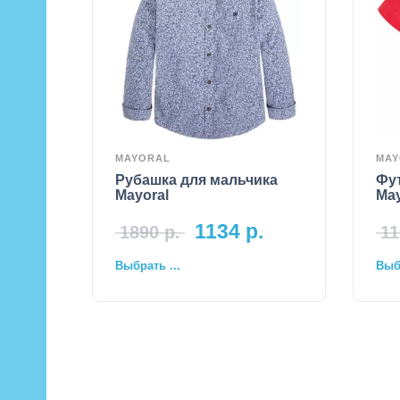
MAYORAL
MAY
Рубашка для мальчика
Фу
Mayoral
May
1134
р.
1890
р.
11
Выбрать ...
Выбр