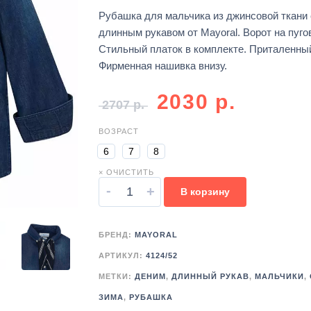
Рубашка для мальчика из джинсовой ткани 
длинным рукавом от Mayoral. Ворот на пуго
Стильный платок в комплекте. Приталенный
Фирменная нашивка внизу.
2030
р.
2707
р.
ВОЗРАСТ
6
7
8
× ОЧИСТИТЬ
-
+
В корзину
БРЕНД:
MAYORAL
АРТИКУЛ:
4124/52
МЕТКИ:
ДЕНИМ
,
ДЛИННЫЙ РУКАВ
,
МАЛЬЧИКИ
,
ЗИМА
,
РУБАШКА