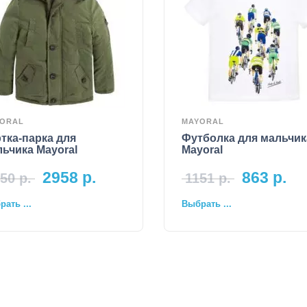
ORAL
MAYORAL
тка-парка для
Футболка для мальчик
ьчика Mayoral
Mayoral
2958
р.
863
р.
50
р.
1151
р.
ать ...
Выбрать ...