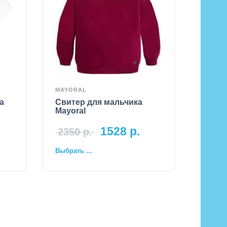
MAYORAL
а
Свитер для мальчика
Mayoral
1528
р.
2350
р.
Выбрать ...