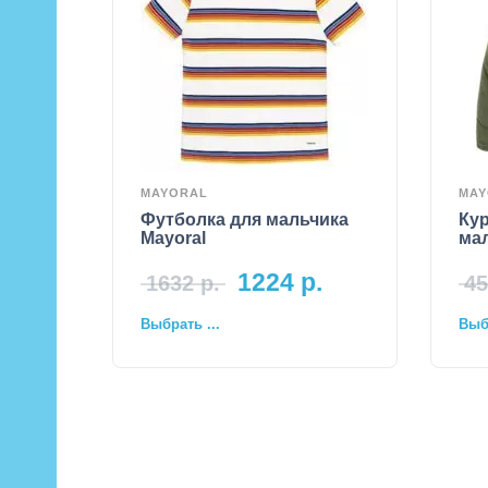
MAYORAL
MAY
Футболка для мальчика
Кур
Mayoral
мал
1224
р.
1632
р.
45
Выбрать ...
Выбр