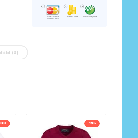
ЫВЫ (0)
25%
-35%