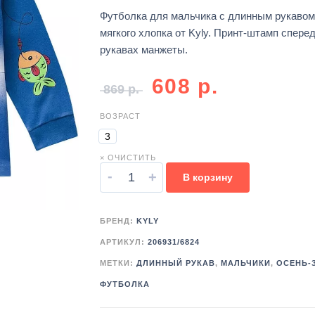
Футболка для мальчика с длинным рукавом
мягкого хлопка от Kyly. Принт-штамп сперед
рукавах манжеты.
608
р.
869
р.
ВОЗРАСТ
3
× ОЧИСТИТЬ
-
+
В корзину
БРЕНД:
KYLY
АРТИКУЛ:
206931/6824
МЕТКИ:
ДЛИННЫЙ РУКАВ
,
МАЛЬЧИКИ
,
ОСЕНЬ-
ФУТБОЛКА