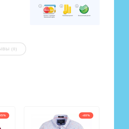
ЫВЫ (0)
35%
-40%