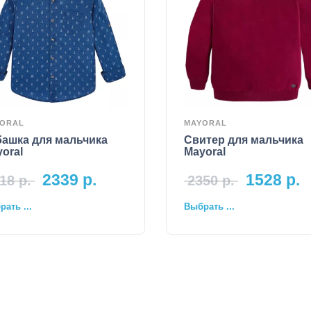
ORAL
MAYORAL
башка для мальчика
Свитер для мальчика
oral
Mayoral
2339
р.
1528
р.
18
р.
2350
р.
ать ...
Выбрать ...