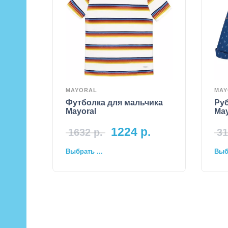
MAYORAL
MAY
Футболка для мальчика
Ру
Mayoral
May
1224
р.
1632
р.
31
Выбрать ...
Выбр