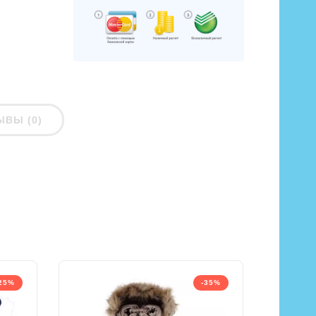
ЫВЫ (0)
25%
-35%