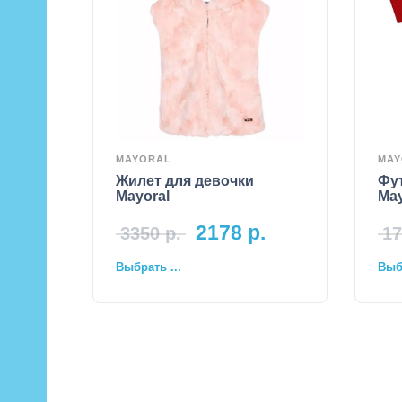
MAYORAL
MAY
Жилет для девочки
Фу
Mayoral
May
2178
р.
3350
р.
17
Выбрать ...
Выбр