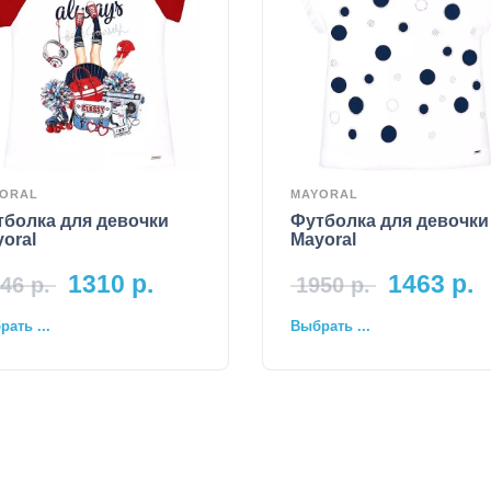
ORAL
MAYORAL
тболка для девочки
Футболка для девочки
oral
Mayoral
1310
р.
1463
р.
46
р.
1950
р.
ать ...
Выбрать ...