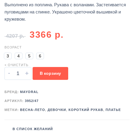
Выполнено из поплина. Рукава с воланами. Застегивается
пуговицами на спинке. Украшено цветочной вышивкой и
кружевом.
3366
р.
4207
р.
ВОЗРАСТ
3
4
5
6
× ОЧИСТИТЬ
-
+
В корзину
БРЕНД:
MAYORAL
АРТИКУЛ:
3952/47
МЕТКИ:
ВЕСНА-ЛЕТО
,
ДЕВОЧКИ
,
КОРОТКИЙ РУКАВ
,
ПЛАТЬЕ
В СПИСОК ЖЕЛАНИЙ