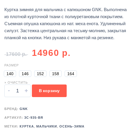
Куртка зимняя для мальчика с капюшоном GNK. Выполнена
из плотной курточной ткани с полиуретановым покрытием.
Съемная опушка капюшона из нат. меха енота. Удлиненный
силуэт. Застежка центральная на тесьму-молнию, закрытая
планкой на кнопки. Низ рукава с манжетой на резинке.
14960
р.
17600
р.
РАЗМЕР
140
146
152
158
164
× ОЧИСТИТЬ
-
+
В корзину
БРЕНД:
GNK
АРТИКУЛ:
3C-935-BR
МЕТКИ:
КУРТКА
,
МАЛЬЧИКИ
,
ОСЕНЬ-ЗИМА