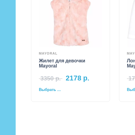
MAYORAL
MAY
Жилет для девочки
Лон
Mayoral
May
2178
р.
3350
р.
17
Выбрать ...
Выбр