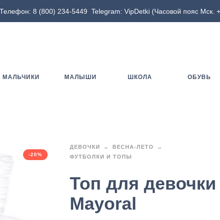
Телефон:
8 (800) 234-5449
Telegram:
VipDetki
(Часовой пояс Мск. +
МАЛЬЧИКИ
МАЛЫШИ
ШКОЛА
ОБУВЬ
ДЕВОЧКИ
ВЕСНА-ЛЕТО
-20%
ФУТБОЛКИ И ТОПЫ
Топ для девочки
Mayoral