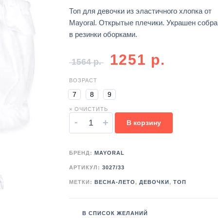
Топ для девочки из эластичного хлопка от
Mayoral. Открытые плечики. Украшен собр
в резинки оборками.
1251
р.
1564
р.
ВОЗРАСТ
7
8
9
× ОЧИСТИТЬ
-
+
В корзину
БРЕНД:
MAYORAL
АРТИКУЛ:
3027/33
МЕТКИ:
ВЕСНА-ЛЕТО
,
ДЕВОЧКИ
,
ТОП
В СПИСОК ЖЕЛАНИЙ