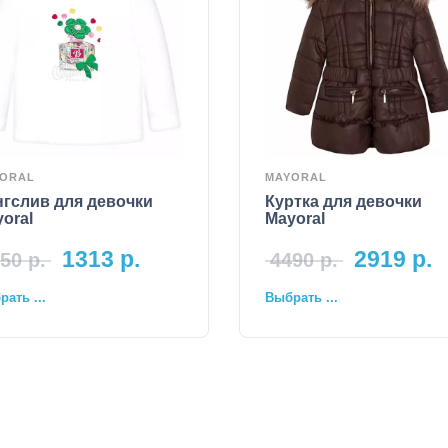
ORAL
MAYORAL
гслив для девочки
Куртка для девочки
oral
Mayoral
1313
р.
2919
р.
50
р.
4490
р.
ать ...
Выбрать ...