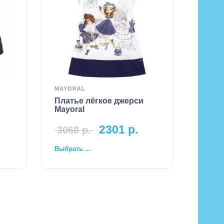
MAYORAL
Платье лёгкое джерси
Mayoral
2301
р.
3068
р.
Выбрать ...