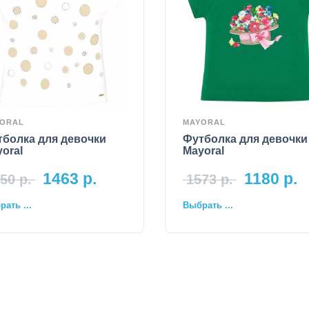
ORAL
MAYORAL
тболка для девочки
Футболка для девочки
oral
Mayoral
1463
р.
1180
р.
50
р.
1573
р.
ать ...
Выбрать ...