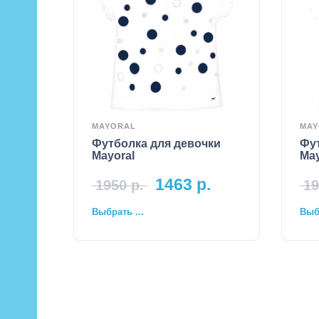
MAYORAL
MAY
Футболка для девочки
Фу
Mayoral
May
1463
р.
1950
р.
19
Выбрать ...
Выбр