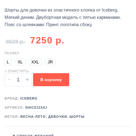
Шорты для девочки из эластичного хлопка от Iceberg.
Мягкий деним. Двубортная модель с пятью карманами.
Пояс со шлевками. Принт логотипа сбоку.
7250
р.
8529
р.
РАЗМЕР
L
XL
XXL
JR
× ОЧИСТИТЬ
-
+
В корзину
БРЕНД:
ICEBERG
АРТИКУЛ:
SHICE1154J
МЕТКИ:
ВЕСНА-ЛЕТО
,
ДЕВОЧКИ
,
ШОРТЫ