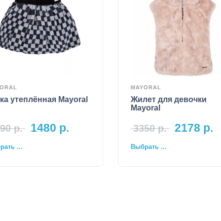
ORAL
MAYORAL
а утеплённая Mayoral
Жилет для девочки
Mayoral
1480
р.
2178
р.
90
р.
3350
р.
ать ...
Выбрать ...