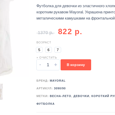
Футболка для девочки из эластичного хлоп
коротким рукавом Mayoral. Украшена принт
металическими камушками на фронтальной 
822
р.
1370
р.
ВОЗРАСТ
5
6
7
× ОЧИСТИТЬ
-
+
В корзину
БРЕНД:
MAYORAL
АРТИКУЛ:
3090/90
МЕТКИ:
ВЕСНА-ЛЕТО
,
ДЕВОЧКИ
,
КОРОТКИЙ РУ
ФУТБОЛКА