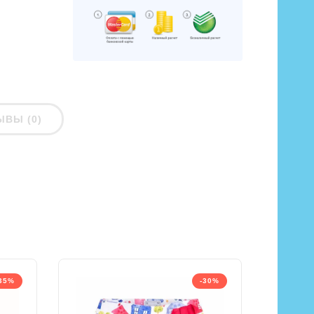
ЫВЫ (0)
35%
-30%