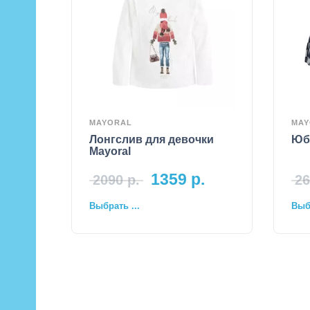
MAYORAL
MAY
Лонгслив для девочки
Юбк
Mayoral
1359
р.
2090
р.
26
Выбрать ...
Выбр