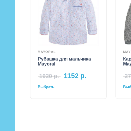
MAYORAL
MAY
Рубашка для мальчика
Кар
Mayoral
May
1152
р.
1920
р.
27
Выбрать ...
Выбр