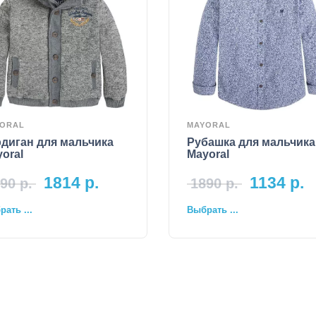
ORAL
MAYORAL
диган для мальчика
Рубашка для мальчика
oral
Mayoral
1814
р.
1134
р.
90
р.
1890
р.
ать ...
Выбрать ...