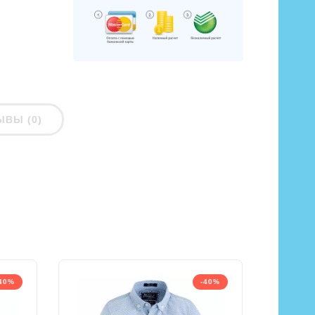
ЫВЫ (0)
40%
-40%