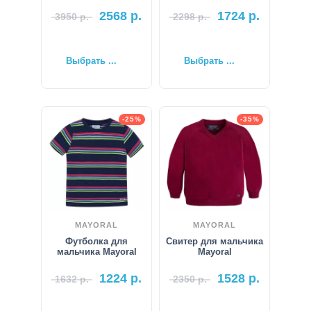
2568
р.
1724
р.
3950
р.
2298
р.
Выбрать ...
Выбрать ...
-25%
-35%
MAYORAL
MAYORAL
Футболка для
Свитер для мальчика
мальчика Mayoral
Mayoral
1224
р.
1528
р.
1632
р.
2350
р.