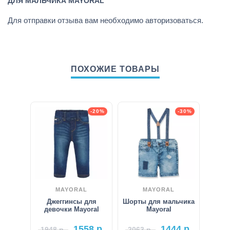
ДЛЯ МАЛЬЧИКА MAYORAL”
Для отправки отзыва вам необходимо
авторизоваться
.
ПОХОЖИЕ ТОВАРЫ
-20%
-30%
MAYORAL
MAYORAL
Джеггинсы для
Шорты для мальчика
девочки Mayoral
Mayoral
1558
р.
1444
р.
1948
р.
2063
р.