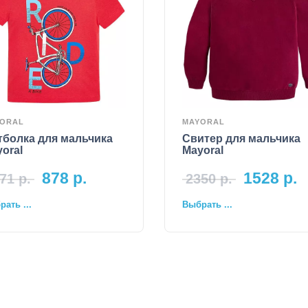
ORAL
MAYORAL
тболка для мальчика
Свитер для мальчика
oral
Mayoral
878
р.
1528
р.
71
р.
2350
р.
ать ...
Выбрать ...