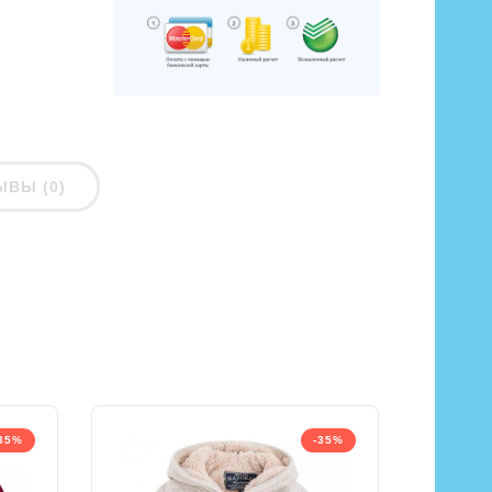
ЫВЫ (0)
35%
-35%