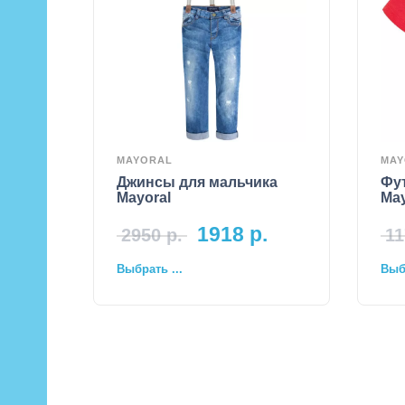
MAYORAL
MAY
Джинсы для мальчика
Фу
Mayoral
May
1918
р.
2950
р.
11
Выбрать ...
Выбр