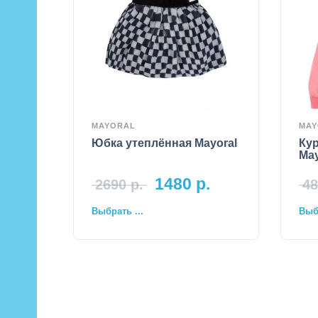
MAYORAL
MAY
Юбка утеплённая Mayoral
Кур
May
1480
р.
2690
р.
48
Выбрать ...
Выбр