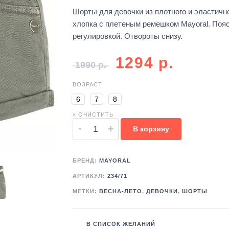
Шорты для девочки из плотного и эластичн
хлопка с плетеным ремешком Mayoral. Пояс
регулировкой. Отвороты снизу.
1294
р.
1990
р.
ВОЗРАСТ
6
7
8
× ОЧИСТИТЬ
-
+
В корзину
БРЕНД:
MAYORAL
АРТИКУЛ:
234/71
МЕТКИ:
ВЕСНА-ЛЕТО
,
ДЕВОЧКИ
,
ШОРТЫ
В СПИСОК ЖЕЛАНИЙ