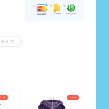
ЫВЫ (0)
25%
-35%