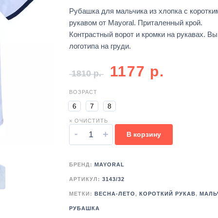
Рубашка для мальчика из хлопка с коротки
рукавом от Mayoral. Приталенный крой.
Контрастный ворот и кромки на рукавах. В
логотипа на груди.
1177
р.
1810
р.
ВОЗРАСТ
6
7
8
× ОЧИСТИТЬ
-
+
В корзину
БРЕНД:
MAYORAL
АРТИКУЛ:
3143/32
МЕТКИ:
ВЕСНА-ЛЕТО
,
КОРОТКИЙ РУКАВ
,
МАЛЬ
РУБАШКА