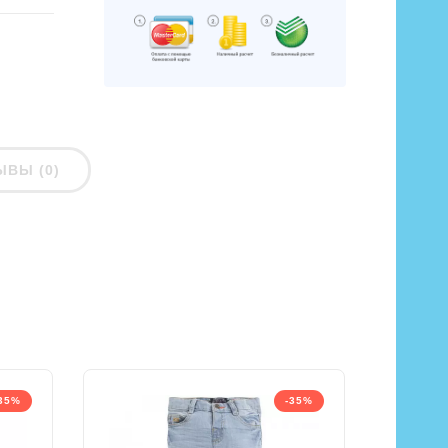
ЫВЫ (0)
35%
-35%