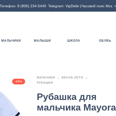
Телефон:
8 (800) 234-5449
Telegram:
VipDetki
(Часовой пояс Мск. +
МАЛЬЧИКИ
МАЛЫШИ
ШКОЛА
ОБУВЬ
МАЛЬЧИКИ
ВЕСНА-ЛЕТО
-35%
РУБАШКИ
Рубашка для
мальчика Mayora