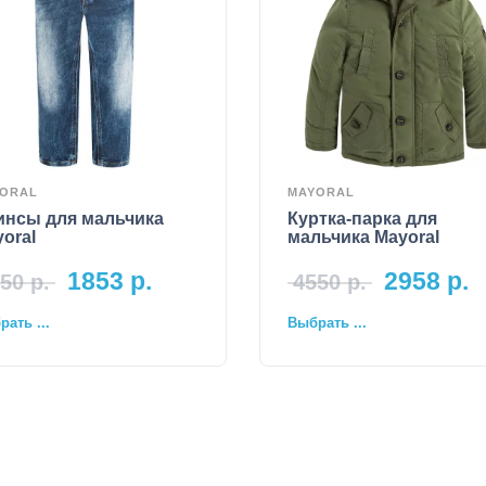
ORAL
MAYORAL
инсы для мальчика
Куртка-парка для
oral
мальчика Mayoral
1853
р.
2958
р.
50
р.
4550
р.
ать ...
Выбрать ...