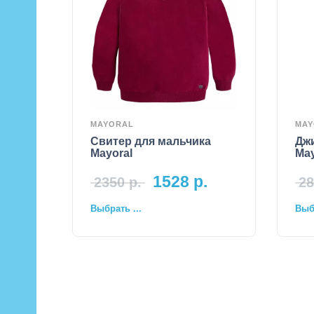
MAYORAL
MAY
Свитер для мальчика
Дж
Mayoral
May
1528
р.
2350
р.
28
Выбрать ...
Выбр