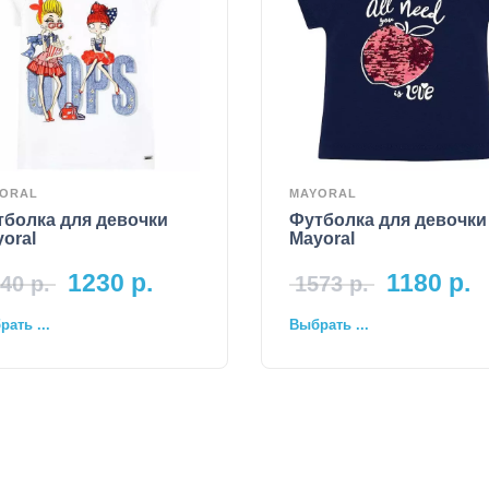
ORAL
MAYORAL
тболка для девочки
Футболка для девочки
oral
Mayoral
1230
р.
1180
р.
40
р.
1573
р.
ать ...
Выбрать ...