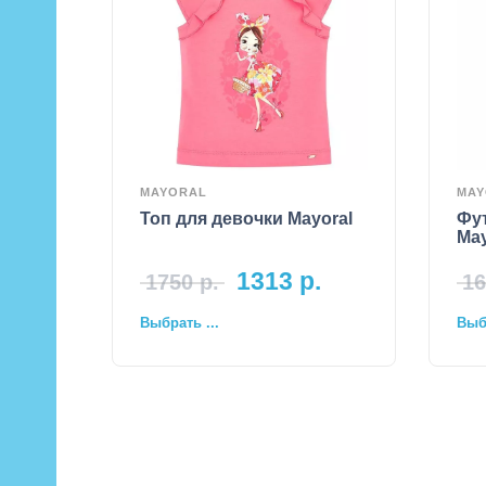
MAYORAL
MAY
Топ для девочки Mayoral
Фу
May
1313
р.
1750
р.
16
Выбрать ...
Выбр