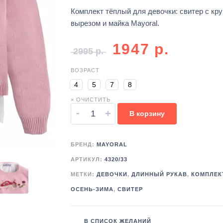
Комплект тёплый для девочки: свитер с кр
вырезом и майка Mayoral.
1947
р.
2995
р.
ВОЗРАСТ
4
5
7
8
× ОЧИСТИТЬ
-
+
В корзину
БРЕНД:
MAYORAL
АРТИКУЛ:
4320/33
МЕТКИ:
ДЕВОЧКИ
,
ДЛИННЫЙ РУКАВ
,
КОМПЛЕК
ОСЕНЬ-ЗИМА
,
СВИТЕР
В СПИСОК ЖЕЛАНИЙ