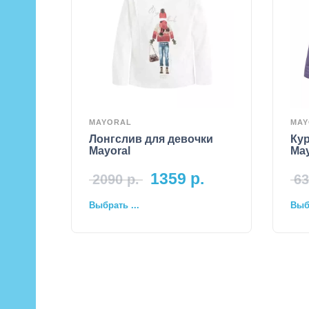
MAYORAL
MAY
Лонгслив для девочки
Кур
Mayoral
May
1359
р.
2090
р.
63
Выбрать ...
Выбр