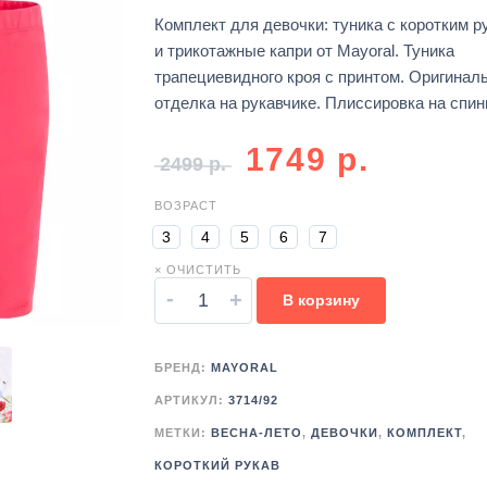
Комплект для девочки: туника с коротким р
и трикотажные капри от Mayoral. Туника
трапециевидного кроя с принтом. Оригинал
отделка на рукавчике. Плиссировка на спин
1749
р.
2499
р.
ВОЗРАСТ
3
4
5
6
7
× ОЧИСТИТЬ
-
+
В корзину
БРЕНД:
MAYORAL
АРТИКУЛ:
3714/92
МЕТКИ:
ВЕСНА-ЛЕТО
,
ДЕВОЧКИ
,
КОМПЛЕКТ
,
КОРОТКИЙ РУКАВ