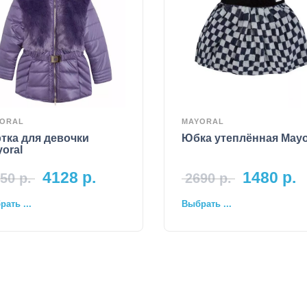
ORAL
MAYORAL
тка для девочки
Юбка утеплённая Mayo
oral
4128
р.
1480
р.
50
р.
2690
р.
ать ...
Выбрать ...