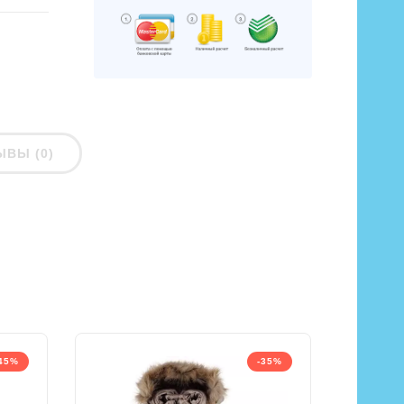
ЫВЫ (0)
45%
-35%