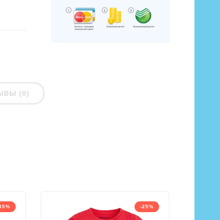
ЫВЫ (0)
35%
-25%