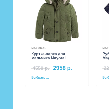
MAYORAL
MAY
Куртка-парка для
Ру
мальчика Mayoral
May
2958
р.
4550
р.
22
Выбрать ...
Выбр