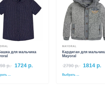
ORAL
MAYORAL
башка для мальчика
Кардиган для мальчик
oral
Mayoral
1724
р.
1814
р.
98
р.
2790
р.
ать ...
Выбрать ...