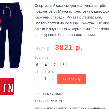
Спортивный костюм для мальчика из трёх
предметов от Mayoral. Толстовка с капюшо
Карманы спереди. Рукава с лампасами.
Застегивается на молнию. Трикотажные шо
брюки с внутренними карманами. Эластичн
на шнуровке. Украшены лампасами.
3821
р.
4777
р.
ВОЗРАСТ
5
6
7
8
× ОЧИСТИТЬ
-
+
В корзину
БРЕНД:
MAYORAL
АРТИКУЛ:
3811/53
МЕТКИ:
ВЕСНА-ЛЕТО
,
КОМПЛЕКТ
,
МАЛЬЧИКИ
,