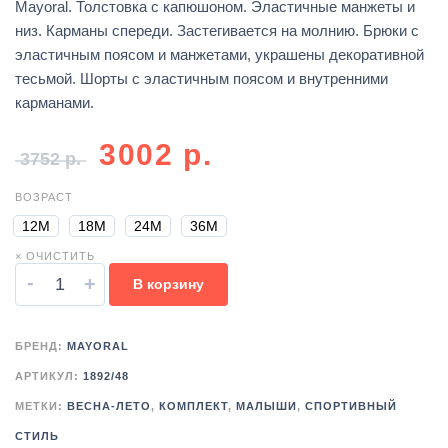
Mayoral. Толстовка с капюшоном. Эластичные манжеты и
низ. Карманы спереди. Застегивается на молнию. Брюки с
эластичным поясом и манжетами, украшены декоративной
тесьмой. Шорты с эластичным поясом и внутренними
карманами.
3002
р.
3752
р.
ВОЗРАСТ
12М
18М
24М
36М
× ОЧИСТИТЬ
-
+
В корзину
БРЕНД:
MAYORAL
АРТИКУЛ:
1892/48
МЕТКИ:
ВЕСНА-ЛЕТО
,
КОМПЛЕКТ
,
МАЛЫШИ
,
СПОРТИВНЫЙ
СТИЛЬ