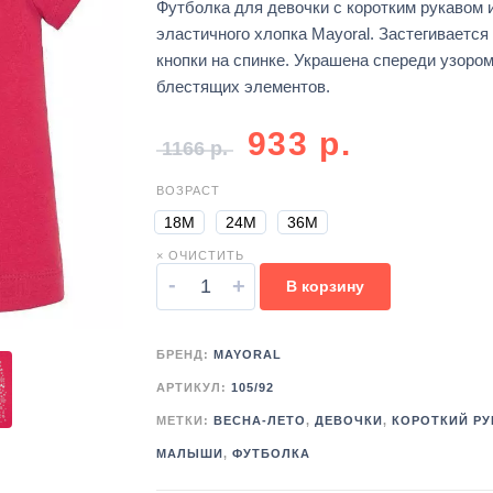
Футболка для девочки с коротким рукавом 
эластичного хлопка Mayoral. Застегивается
кнопки на спинке. Украшена спереди узором
блестящих элементов.
933
р.
1166
р.
ВОЗРАСТ
18М
24М
36М
× ОЧИСТИТЬ
-
+
В корзину
БРЕНД:
MAYORAL
АРТИКУЛ:
105/92
МЕТКИ:
ВЕСНА-ЛЕТО
,
ДЕВОЧКИ
,
КОРОТКИЙ РУ
МАЛЫШИ
,
ФУТБОЛКА