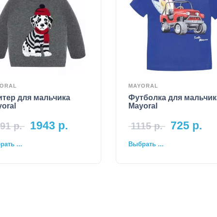
ORAL
MAYORAL
итер для мальчика
Футболка для мальчик
oral
Mayoral
1943
р.
725
р.
91
р.
1115
р.
ать ...
Выбрать ...