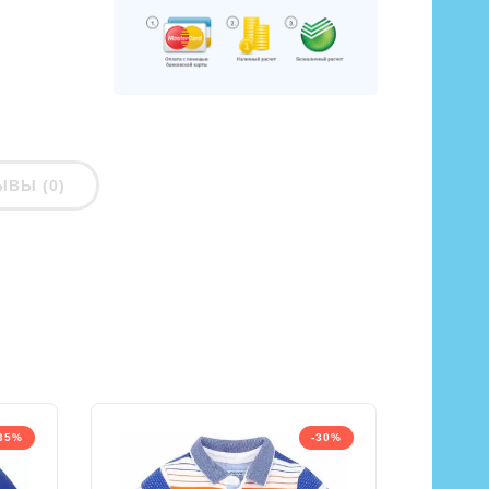
ЫВЫ (0)
35%
-30%