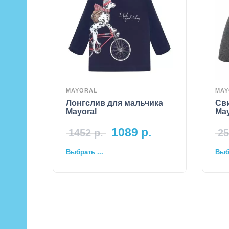
MAYORAL
MAY
Лонгслив для мальчика
Св
Mayoral
May
1089
р.
1452
р.
25
Выбрать ...
Выбр