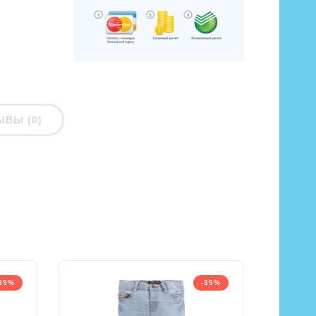
ЫВЫ (0)
35%
-35%