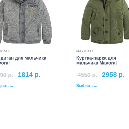
ORAL
MAYORAL
диган для мальчика
Куртка-парка для
oral
мальчика Mayoral
1814
р.
2958
р.
90
р.
4550
р.
ать ...
Выбрать ...