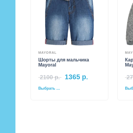
MAYORAL
MAY
Шорты для мальчика
Кар
Mayoral
May
1365
р.
2100
р.
27
Выбрать ...
Выбр