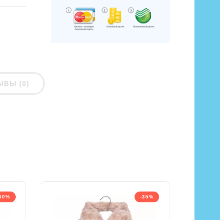
ЫВЫ (0)
30%
-35%