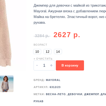
Джемпер для девочки с майкой из трикотаж
Mayoral. Ажурная вязка с добавлением люр
Майка на бретелях. Эластичный ворот, низ 
рукава.
2627
р.
3284
р.
ВОЗРАСТ
10
12
14
× ОЧИСТИТЬ
-
+
В корзину
БРЕНД:
MAYORAL
АРТИКУЛ:
6312/23
МЕТКИ:
ВЕСНА-ЛЕТО
,
ДЕВОЧКИ
,
ДЖЕМПЕР
,
ДЛ
РУКАВ