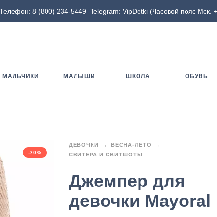
Телефон:
8 (800) 234-5449
Telegram:
VipDetki
(Часовой пояс Мск. +
МАЛЬЧИКИ
МАЛЫШИ
ШКОЛА
ОБУВЬ
ДЕВОЧКИ
ВЕСНА-ЛЕТО
-20%
СВИТЕРА И СВИТШОТЫ
Джемпер для
девочки Mayoral