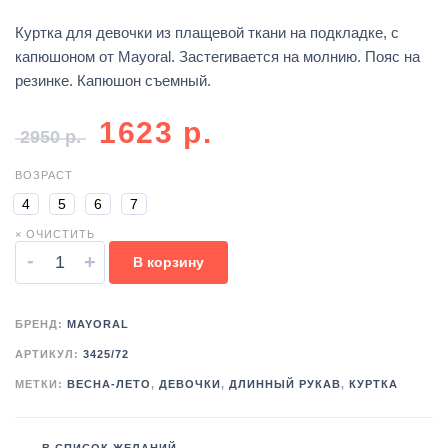
Куртка для девочки из плащевой ткани на подкладке, с
капюшоном от Mayoral. Застегивается на молнию. Пояс на
резинке. Капюшон съемный.
1623
р.
2950
р.
ВОЗРАСТ
4
5
6
7
× ОЧИСТИТЬ
-
+
В корзину
БРЕНД:
MAYORAL
АРТИКУЛ:
3425/72
МЕТКИ:
ВЕСНА-ЛЕТО
,
ДЕВОЧКИ
,
ДЛИННЫЙ РУКАВ
,
КУРТКА