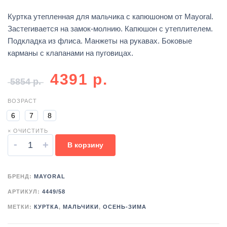
Куртка утепленная для мальчика с капюшоном от Mayoral.
Застегивается на замок-молнию. Капюшон с утеплителем.
Подкладка из флиса. Манжеты на рукавах. Боковые
карманы с клапанами на пуговицах.
4391
р.
5854
р.
ВОЗРАСТ
6
7
8
× ОЧИСТИТЬ
-
+
В корзину
БРЕНД:
MAYORAL
АРТИКУЛ:
4449/58
МЕТКИ:
КУРТКА
,
МАЛЬЧИКИ
,
ОСЕНЬ-ЗИМА