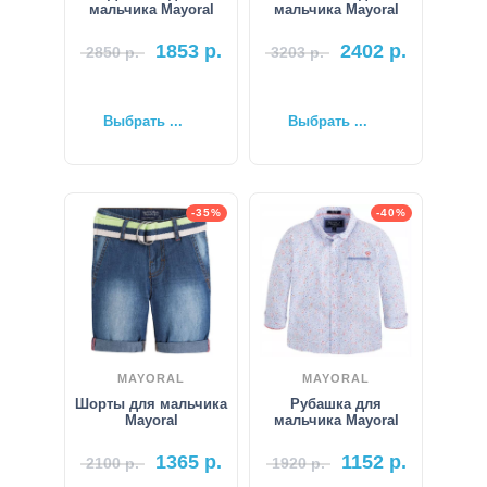
мальчика Mayoral
мальчика Mayoral
1853
р.
2402
р.
2850
р.
3203
р.
Выбрать ...
Выбрать ...
-35%
-40%
MAYORAL
MAYORAL
Шорты для мальчика
Рубашка для
Mayoral
мальчика Mayoral
1365
р.
1152
р.
2100
р.
1920
р.