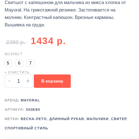
Свитшот с капюшоном для мальчика из микса хлопка от
Mayoral. На трикотажной резинке. Застегивается на
молнию. Контрастный капюшон. Врезные карманы.
Вышивка на груди.
1434
р.
2390
р.
ВОЗРАСТ
5
6
7
× ОЧИСТИТЬ
-
+
В корзину
БРЕНД:
MAYORAL
АРТИКУЛ:
3438/84
МЕТКИ:
ВЕСНА-ЛЕТО
,
ДЛИННЫЙ РУКАВ
,
МАЛЬЧИКИ
,
СВИТЕР
,
СПОРТИВНЫЙ СТИЛЬ