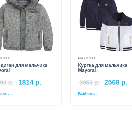
ORAL
MAYORAL
диган для мальчика
Куртка для мальчика
oral
Mayoral
1814
р.
2568
р.
90
р.
3950
р.
ать ...
Выбрать ...