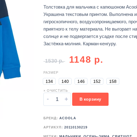
Толстовка для мальчика с капюшоном Acool
Украшена текстовым принтом. Выполнена и
гигроскопичного, воздухопроницаемого, про
приятного к телу материала. Не выгорает н
солнце и не подвергается усадке после сти
Застёжка-молния. Карман-кенгуру.
1148
р.
1530
р.
РАЗМЕР
134
140
146
152
158
× ОЧИСТИТЬ
-
+
В корзину
БРЕНД:
ACOOLA
АРТИКУЛ:
20110130219
МЕТКИ:
МАЛЬЧИКИ
,
ОСЕНЬ-ЗИМА
,
СВИТШОТ
,