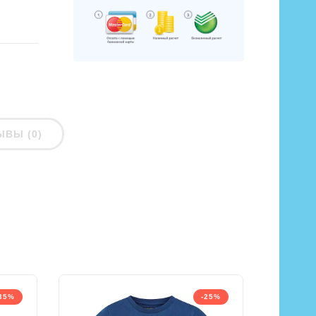
ЫВЫ (0)
35%
-25%