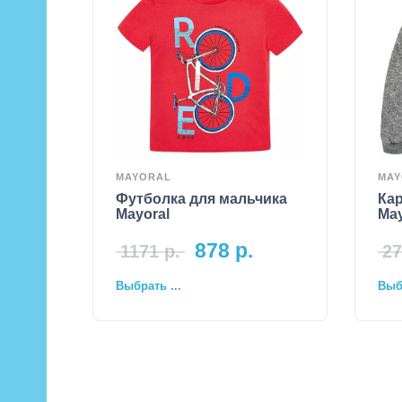
MAYORAL
MAY
Футболка для мальчика
Кар
Mayoral
May
878
р.
1171
р.
27
Выбрать ...
Выбр