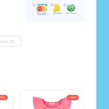
ЫВЫ (0)
35%
-25%