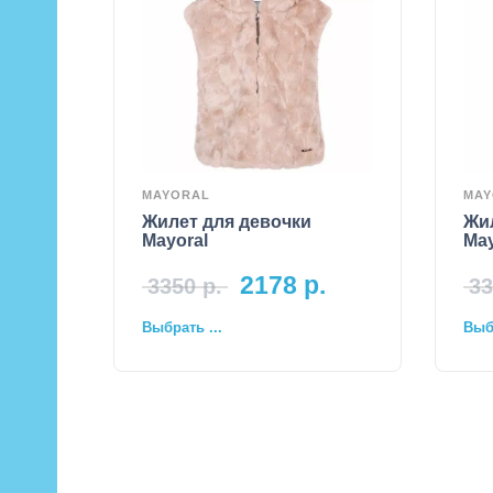
MAYORAL
MAY
Жилет для девочки
Жи
Mayoral
May
2178
р.
3350
р.
33
Выбрать ...
Выбр