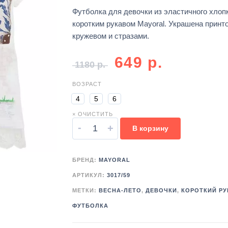
Футболка для девочки из эластичного хлоп
коротким рукавом Mayoral. Украшена принт
кружевом и стразами.
649
р.
1180
р.
ВОЗРАСТ
4
5
6
× ОЧИСТИТЬ
-
+
В корзину
БРЕНД:
MAYORAL
АРТИКУЛ:
3017/59
МЕТКИ:
ВЕСНА-ЛЕТО
,
ДЕВОЧКИ
,
КОРОТКИЙ РУ
ФУТБОЛКА