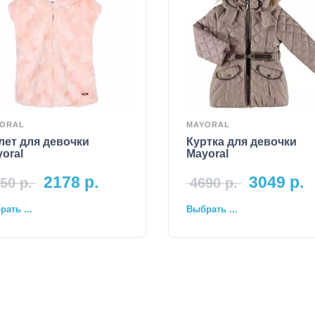
ORAL
MAYORAL
лет для девочки
Куртка для девочки
oral
Mayoral
2178
р.
3049
р.
50
р.
4690
р.
ать ...
Выбрать ...