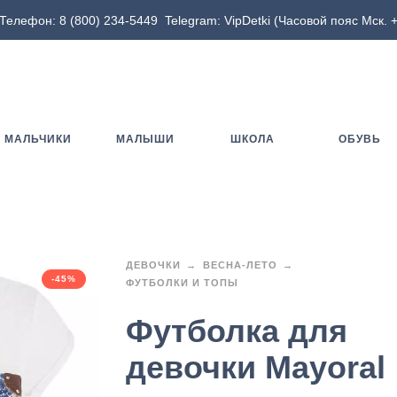
Телефон:
8 (800) 234-5449
Telegram:
VipDetki
(Часовой пояс Мск. +
МАЛЬЧИКИ
МАЛЫШИ
ШКОЛА
ОБУВЬ
ДЕВОЧКИ
ВЕСНА-ЛЕТО
-45%
ФУТБОЛКИ И ТОПЫ
Футболка для
девочки Mayoral