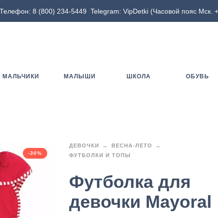
Телефон:
8 (800) 234-5449
Telegram:
VipDetki
(Часовой пояс Мск. +
МАЛЬЧИКИ
МАЛЫШИ
ШКОЛА
ОБУВЬ
ДЕВОЧКИ
ВЕСНА-ЛЕТО
-30%
ФУТБОЛКИ И ТОПЫ
Футболка для
девочки Mayoral