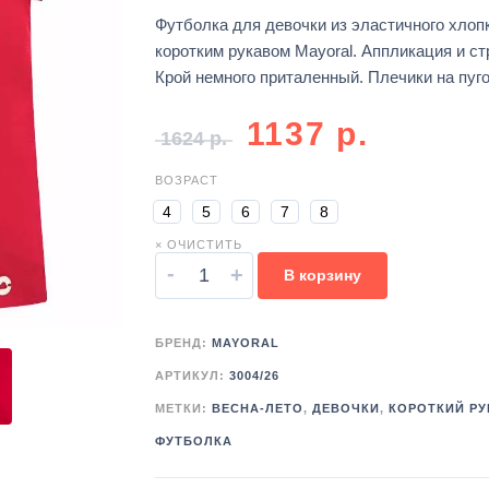
Футболка для девочки из эластичного хлоп
коротким рукавом Mayoral. Аппликация и ст
Крой немного приталенный. Плечики на пуго
1137
р.
1624
р.
ВОЗРАСТ
4
5
6
7
8
× ОЧИСТИТЬ
-
+
В корзину
БРЕНД:
MAYORAL
АРТИКУЛ:
3004/26
МЕТКИ:
ВЕСНА-ЛЕТО
,
ДЕВОЧКИ
,
КОРОТКИЙ РУ
ФУТБОЛКА